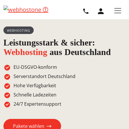
Direkt zur Hauptnavigation springen
Direkt zum Inhalt springen
WEBHOSTING
Leistungsstark & sicher:
Webhosting
aus Deutschland
EU-DSGVO-konform
Serverstandort Deutschland
Hohe Verfügbarkeit
Schnelle Ladezeiten
24/7 Expertensupport
Pakete wählen