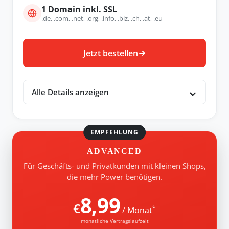
1 Domain inkl. SSL
.de, .com, .net, .org, .info, .biz, .ch, .at, .eu
Jetzt bestellen
Alle Details anzeigen
EMPFEHLUNG
ADVANCED
Für Geschäfts- und Privatkunden mit kleinen Shops,
die mehr Power benötigen.
8,99
€
*
/ Monat
monatliche Vertragslaufzeit