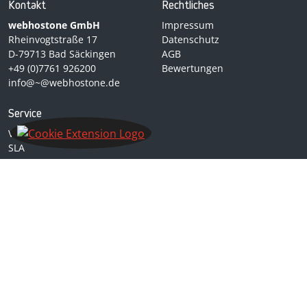
Kontakt
Rechtliches
webhostone GmbH
Impressum
Rheinvogtstraße 17
Datenschutz
D-79713 Bad Säckingen
AGB
+49 (0)7761 926200
Bewertungen
info@~@webhostone.de
Service
Verbraucherinformation
SLA
AVV
Leistungen kündigen
Vertrag widerrufen