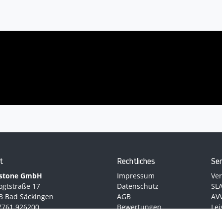
t
Rechtliches
Ser
stone GmbH
Impressum
Ve
ogtstraße 17
Datenschutz
SL
3 Bad Säckingen
AGB
AV
)7761 926200
Bewertungen
Le
ebhostone.de
Ver