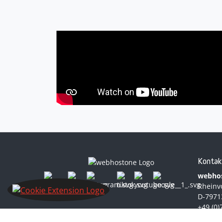
Kontak
webho
Rheinv
D-7971
+49 (0
info@w