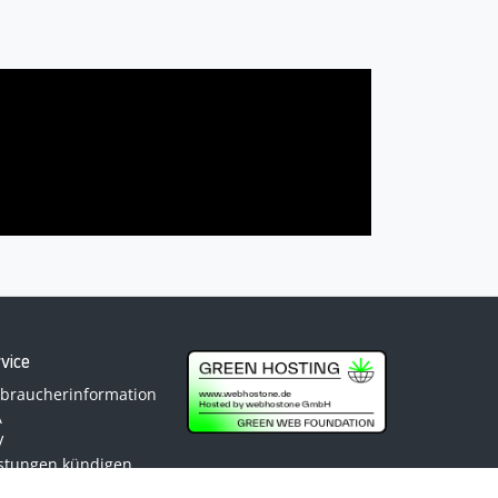
vice
rbraucherinformation
A
V
istungen kündigen
trag widerrufen